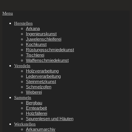
Secondary
Menu
Navigation
Menu
Herstellen
Arkana
Ingenieurskunst
Juwelenschleiferei
Kochkunst
Rüstungsschmiedekunst
Tischlerei
Waffenschmiedekunst
Veredeln
Holzverarbeitung
Lederverarbeitung
Steinmetzkunst
Schmelzofen
Weberei
Sammeln
Bergbau
Erntearbeit
Holzfällerei
Spurenlesen und Häuten
Werkstellen
Arkanumarchiv