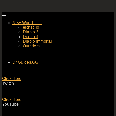
Skip
to
New World
content
eRnstl.io
Diablo 3
Diablo 4
Diablo Immortal
Outriders
D4Guides.GG
Click Here
Twitch
Click Here
YouTube