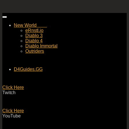
Skip
to
New World
content
eRnstl.io
Diablo 3
Diablo 4
Diablo Immortal
Outriders
D4Guides.GG
Click Here
Twitch
Click Here
YouTube