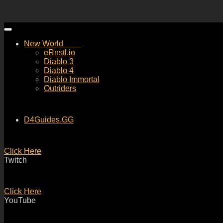
Skip
to
New World
content
eRnstl.io
Diablo 3
Diablo 4
Diablo Immortal
Outriders
D4Guides.GG
Click Here
Twitch
Click Here
YouTube