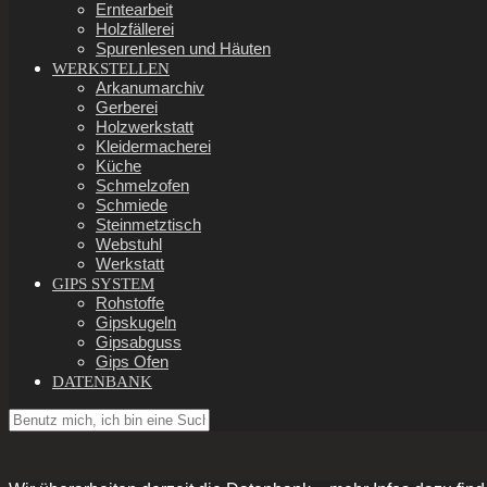
Erntearbeit
Holzfällerei
Spurenlesen und Häuten
WERKSTELLEN
Arkanumarchiv
Gerberei
Holzwerkstatt
Kleidermacherei
Küche
Schmelzofen
Schmiede
Steinmetztisch
Webstuhl
Werkstatt
GIPS SYSTEM
Rohstoffe
Gipskugeln
Gipsabguss
Gips Ofen
DATENBANK