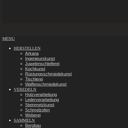
Secondary
MENU
Navigation
Menu
HERSTELLEN
Arkana
Ingenieurskunst
Juwelenschleiferei
Kochkunst
Rüstungsschmiedekunst
Tischlerei
Waffenschmiedekunst
VEREDELN
Holzverarbeitung
Lederverarbeitung
Steinmetzkunst
Schmelzofen
Weberei
SAMMELN
Bergbau