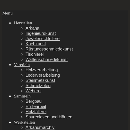
Secondary
Menu
Navigation
Menu
Herstellen
Arkana
Ingenieurskunst
Juwelenschleiferei
Kochkunst
Rüstungsschmiedekunst
Tischlerei
Waffenschmiedekunst
Veredeln
Holzverarbeitung
Lederverarbeitung
Steinmetzkunst
Schmelzofen
Weberei
Sammeln
Bergbau
Erntearbeit
Holzfällerei
Spurenlesen und Häuten
Werkstellen
Arkanumarchiv