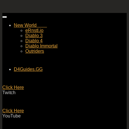
Skip
to
New World
content
eRnstl.io
Diablo 3
Diablo 4
Diablo Immortal
Outriders
D4Guides.GG
Click Here
Twitch
Click Here
YouTube