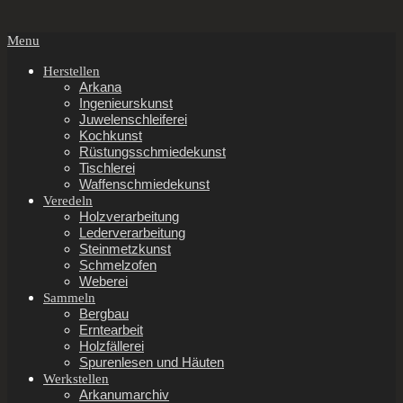
Secondary
Menu
Navigation
Menu
Herstellen
Arkana
Ingenieurskunst
Juwelenschleiferei
Kochkunst
Rüstungsschmiedekunst
Tischlerei
Waffenschmiedekunst
Veredeln
Holzverarbeitung
Lederverarbeitung
Steinmetzkunst
Schmelzofen
Weberei
Sammeln
Bergbau
Erntearbeit
Holzfällerei
Spurenlesen und Häuten
Werkstellen
Arkanumarchiv