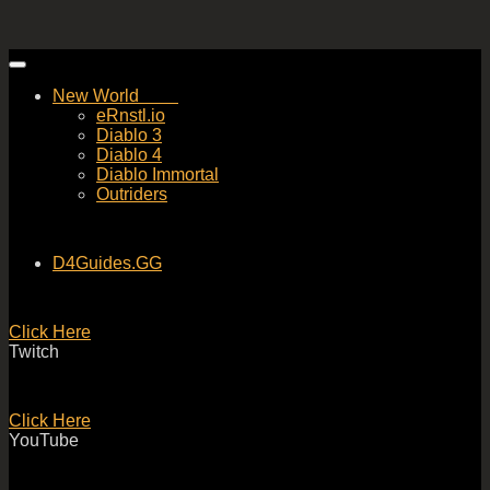
Skip
to
New World
content
eRnstl.io
Diablo 3
Diablo 4
Diablo Immortal
Outriders
D4Guides.GG
Click Here
Twitch
Click Here
YouTube