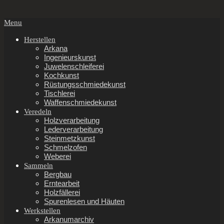
Secondary
Menu
Navigation
Menu
Herstellen
Arkana
Ingenieurskunst
Juwelenschleiferei
Kochkunst
Rüstungsschmiedekunst
Tischlerei
Waffenschmiedekunst
Veredeln
Holzverarbeitung
Lederverarbeitung
Steinmetzkunst
Schmelzofen
Weberei
Sammeln
Bergbau
Erntearbeit
Holzfällerei
Spurenlesen und Häuten
Werkstellen
Arkanumarchiv