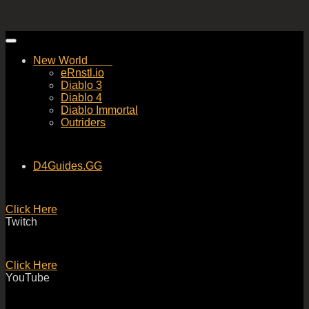
Skip
to
New World
content
eRnstl.io
Diablo 3
Diablo 4
Diablo Immortal
Outriders
D4Guides.GG
Click Here
Twitch
Click Here
YouTube