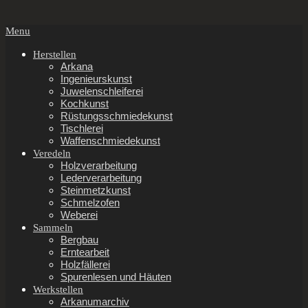
Secondary
Menu
Navigation
Menu
Herstellen
Arkana
Ingenieurskunst
Juwelenschleiferei
Kochkunst
Rüstungsschmiedekunst
Tischlerei
Waffenschmiedekunst
Veredeln
Holzverarbeitung
Lederverarbeitung
Steinmetzkunst
Schmelzofen
Weberei
Sammeln
Bergbau
Erntearbeit
Holzfällerei
Spurenlesen und Häuten
Werkstellen
Arkanumarchiv