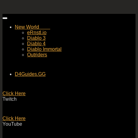
Skip
to
New World
content
eRnstl.io
Diablo 3
Diablo 4
Diablo Immortal
Outriders
D4Guides.GG
Click Here
Twitch
Click Here
YouTube