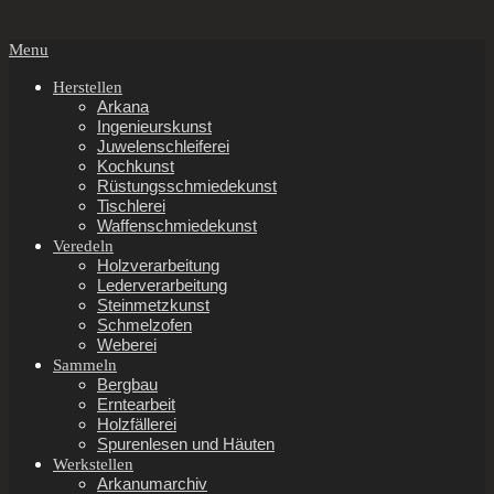
Secondary
Menu
Navigation
Menu
Herstellen
Arkana
Ingenieurskunst
Juwelenschleiferei
Kochkunst
Rüstungsschmiedekunst
Tischlerei
Waffenschmiedekunst
Veredeln
Holzverarbeitung
Lederverarbeitung
Steinmetzkunst
Schmelzofen
Weberei
Sammeln
Bergbau
Erntearbeit
Holzfällerei
Spurenlesen und Häuten
Werkstellen
Arkanumarchiv