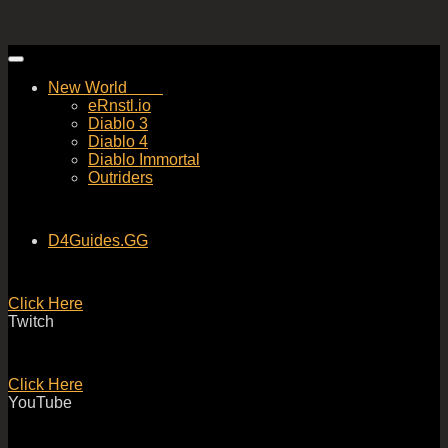
Skip
to
New World
content
eRnstl.io
Diablo 3
Diablo 4
Diablo Immortal
Outriders
D4Guides.GG
Click Here
Twitch
Click Here
YouTube