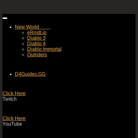
Skip
to
New World
content
eRnstl.io
Diablo 3
Diablo 4
Diablo Immortal
Outriders
D4Guides.GG
Click Here
Twitch
Click Here
YouTube