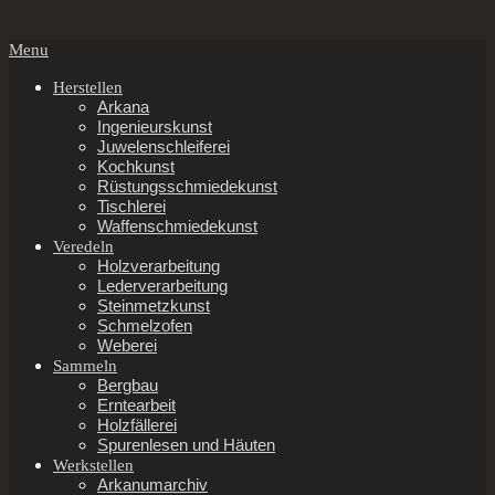
Secondary
Menu
Navigation
Menu
Herstellen
Arkana
Ingenieurskunst
Juwelenschleiferei
Kochkunst
Rüstungsschmiedekunst
Tischlerei
Waffenschmiedekunst
Veredeln
Holzverarbeitung
Lederverarbeitung
Steinmetzkunst
Schmelzofen
Weberei
Sammeln
Bergbau
Erntearbeit
Holzfällerei
Spurenlesen und Häuten
Werkstellen
Arkanumarchiv