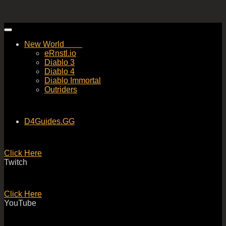
Skip
to
New World
content
eRnstl.io
Diablo 3
Diablo 4
Diablo Immortal
Outriders
D4Guides.GG
Click Here
Twitch
Click Here
YouTube