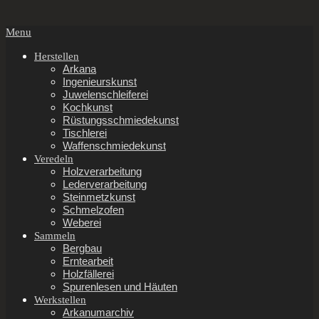
Secondary
Menu
Navigation
Menu
Herstellen
Arkana
Ingenieurskunst
Juwelenschleiferei
Kochkunst
Rüstungsschmiedekunst
Tischlerei
Waffenschmiedekunst
Veredeln
Holzverarbeitung
Lederverarbeitung
Steinmetzkunst
Schmelzofen
Weberei
Sammeln
Bergbau
Erntearbeit
Holzfällerei
Spurenlesen und Häuten
Werkstellen
Arkanumarchiv