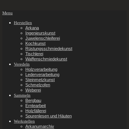
Secondary
Menu
Navigation
Menu
Herstellen
Arkana
Ingenieurskunst
Juwelenschleiferei
Kochkunst
Rüstungsschmiedekunst
Tischlerei
Waffenschmiedekunst
Veredeln
Holzverarbeitung
Lederverarbeitung
Steinmetzkunst
Schmelzofen
Weberei
Sammeln
Bergbau
Erntearbeit
Holzfällerei
Spurenlesen und Häuten
Werkstellen
Arkanumarchiv