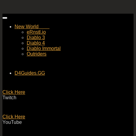
Skip
to
New World
content
eRnstl.io
Diablo 3
Diablo 4
Diablo Immortal
Outriders
D4Guides.GG
Click Here
Twitch
Click Here
YouTube