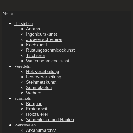
Secondary
Menu
Navigation
Menu
Herstellen
Arkana
Ingenieurskunst
Juwelenschleiferei
Kochkunst
Rüstungsschmiedekunst
Tischlerei
Waffenschmiedekunst
Veredeln
Holzverarbeitung
Lederverarbeitung
Steinmetzkunst
Schmelzofen
Weberei
Sammeln
Bergbau
Erntearbeit
Holzfällerei
Spurenlesen und Häuten
Werkstellen
Arkanumarchiv