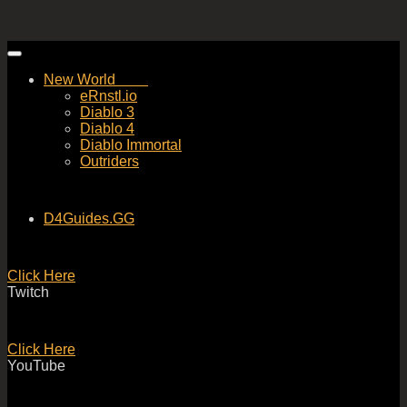
Skip
to
New World
content
eRnstl.io
Diablo 3
Diablo 4
Diablo Immortal
Outriders
D4Guides.GG
Click Here
Twitch
Click Here
YouTube