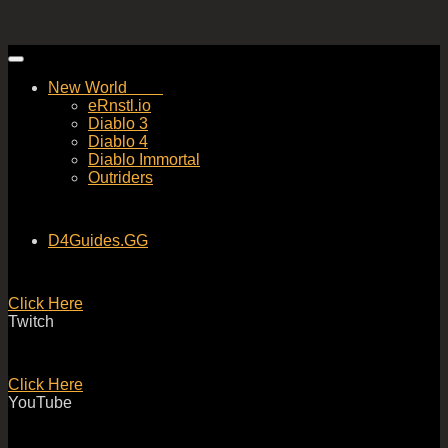
Skip
to
New World
content
eRnstl.io
Diablo 3
Diablo 4
Diablo Immortal
Outriders
D4Guides.GG
Click Here
Twitch
Click Here
YouTube