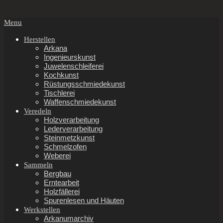
Secondary
Menu
Navigation
Menu
Herstellen
Arkana
Ingenieurskunst
Juwelenschleiferei
Kochkunst
Rüstungsschmiedekunst
Tischlerei
Waffenschmiedekunst
Veredeln
Holzverarbeitung
Lederverarbeitung
Steinmetzkunst
Schmelzofen
Weberei
Sammeln
Bergbau
Erntearbeit
Holzfällerei
Spurenlesen und Häuten
Werkstellen
Arkanumarchiv