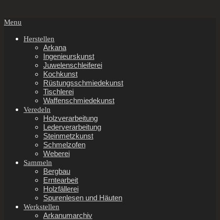
Secondary
Menu
Navigation
Menu
Herstellen
Arkana
Ingenieurskunst
Juwelenschleiferei
Kochkunst
Rüstungsschmiedekunst
Tischlerei
Waffenschmiedekunst
Veredeln
Holzverarbeitung
Lederverarbeitung
Steinmetzkunst
Schmelzofen
Weberei
Sammeln
Bergbau
Erntearbeit
Holzfällerei
Spurenlesen und Häuten
Werkstellen
Arkanumarchiv