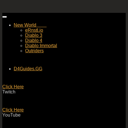
Skip
to
New World
content
eRnstl.io
Diablo 3
Diablo 4
Diablo Immortal
Outriders
D4Guides.GG
Click Here
Twitch
Click Here
YouTube