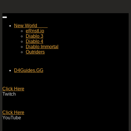
Skip
to
New World
content
eRnstl.io
Diablo 3
Diablo 4
Diablo Immortal
Outriders
D4Guides.GG
Click Here
Twitch
Click Here
YouTube