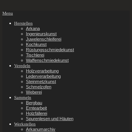
Secondary
Menu
Navigation
Menu
Herstellen
Arkana
Ingenieurskunst
Juwelenschleiferei
Kochkunst
Rüstungsschmiedekunst
Tischlerei
Waffenschmiedekunst
Veredeln
Holzverarbeitung
Lederverarbeitung
Steinmetzkunst
Schmelzofen
Weberei
Sammeln
Bergbau
Erntearbeit
Holzfällerei
Spurenlesen und Häuten
Werkstellen
Arkanumarchiv