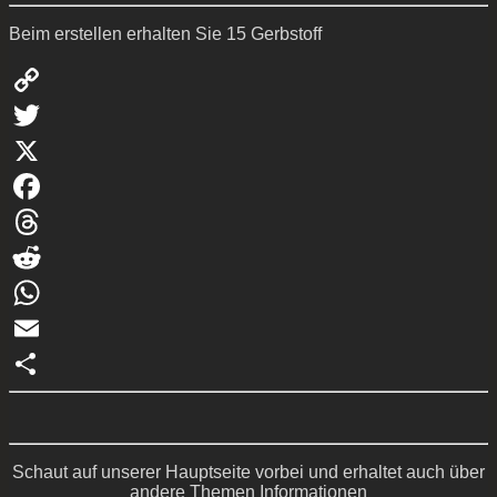
Beim erstellen erhalten Sie 15 Gerbstoff
Copy
Link
Twitter
X
Facebook
Threads
Reddit
WhatsApp
Email
Teilen
Schaut auf unserer Hauptseite vorbei und erhaltet auch über
andere Themen Informationen