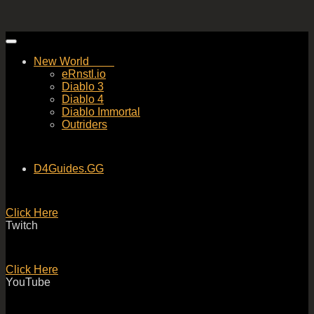
Skip
to
New World
content
eRnstl.io
Diablo 3
Diablo 4
Diablo Immortal
Outriders
D4Guides.GG
Click Here
Twitch
Click Here
YouTube