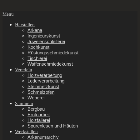
Secondary
Menu
Navigation
Menu
Herstellen
Arkana
Ingenieurskunst
Juwelenschleiferei
Kochkunst
Rüstungsschmiedekunst
Tischlerei
Waffenschmiedekunst
Veredeln
Holzverarbeitung
Lederverarbeitung
Steinmetzkunst
Schmelzofen
Weberei
Sammeln
Bergbau
Erntearbeit
Holzfällerei
Spurenlesen und Häuten
Werkstellen
Arkanumarchiv