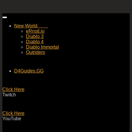
Skip
to
New World
content
eRnstl.io
Diablo 3
Diablo 4
Diablo Immortal
Outriders
D4Guides.GG
Click Here
Twitch
Click Here
YouTube