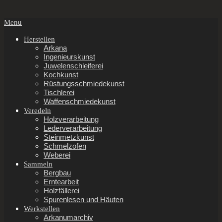
Secondary
Menu
Navigation
Menu
Herstellen
Arkana
Ingenieurskunst
Juwelenschleiferei
Kochkunst
Rüstungsschmiedekunst
Tischlerei
Waffenschmiedekunst
Veredeln
Holzverarbeitung
Lederverarbeitung
Steinmetzkunst
Schmelzofen
Weberei
Sammeln
Bergbau
Erntearbeit
Holzfällerei
Spurenlesen und Häuten
Werkstellen
Arkanumarchiv