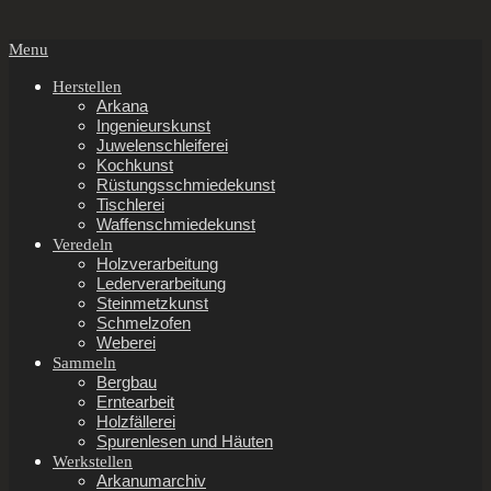
Secondary
Menu
Navigation
Menu
Herstellen
Arkana
Ingenieurskunst
Juwelenschleiferei
Kochkunst
Rüstungsschmiedekunst
Tischlerei
Waffenschmiedekunst
Veredeln
Holzverarbeitung
Lederverarbeitung
Steinmetzkunst
Schmelzofen
Weberei
Sammeln
Bergbau
Erntearbeit
Holzfällerei
Spurenlesen und Häuten
Werkstellen
Arkanumarchiv