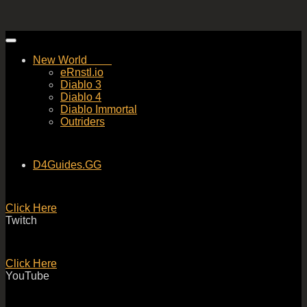
Skip
to
New World
content
eRnstl.io
Diablo 3
Diablo 4
Diablo Immortal
Outriders
D4Guides.GG
Click Here
Twitch
Click Here
YouTube