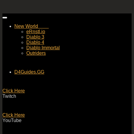
Skip
to
New World
content
eRnstl.io
Diablo 3
Diablo 4
Diablo Immortal
Outriders
D4Guides.GG
Click Here
Twitch
Click Here
YouTube