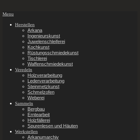
Secondary
Menu
Navigation
Menu
Herstellen
Arkana
Ingenieurskunst
Juwelenschleiferei
Kochkunst
Rüstungsschmiedekunst
Tischlerei
Waffenschmiedekunst
Veredeln
Holzverarbeitung
Lederverarbeitung
Steinmetzkunst
Schmelzofen
Weberei
Sammeln
Bergbau
Erntearbeit
Holzfällerei
Spurenlesen und Häuten
Werkstellen
Arkanumarchiv