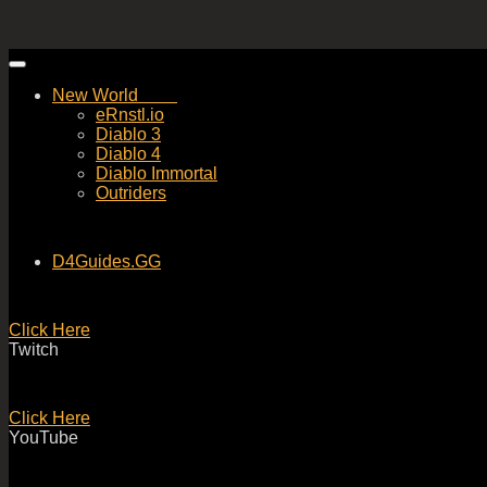
Skip
to
New World
content
eRnstl.io
Diablo 3
Diablo 4
Diablo Immortal
Outriders
D4Guides.GG
Click Here
Twitch
Click Here
YouTube