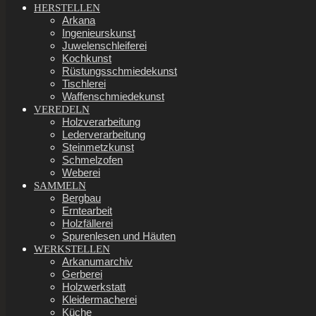
Menu
HERSTELLEN
Arkana
Ingenieurskunst
Juwelenschleiferei
Kochkunst
Rüstungsschmiedekunst
Tischlerei
Waffenschmiedekunst
VEREDELN
Holzverarbeitung
Lederverarbeitung
Steinmetzkunst
Schmelzofen
Weberei
SAMMELN
Bergbau
Erntearbeit
Holzfällerei
Spurenlesen und Häuten
WERKSTELLEN
Arkanumarchiv
Gerberei
Holzwerkstatt
Kleidermacherei
Küche