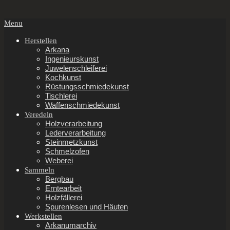
Secondary
Menu
Navigation
Menu
Herstellen
Arkana
Ingenieurskunst
Juwelenschleiferei
Kochkunst
Rüstungsschmiedekunst
Tischlerei
Waffenschmiedekunst
Veredeln
Holzverarbeitung
Lederverarbeitung
Steinmetzkunst
Schmelzofen
Weberei
Sammeln
Bergbau
Erntearbeit
Holzfällerei
Spurenlesen und Häuten
Werkstellen
Arkanumarchiv