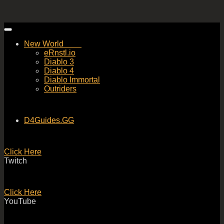
Skip
to
New World
content
eRnstl.io
Diablo 3
Diablo 4
Diablo Immortal
Outriders
D4Guides.GG
Click Here
Twitch
Click Here
YouTube