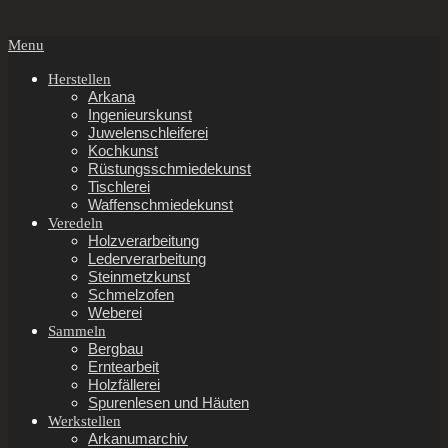
Secondary
Menu
Navigation
Menu
Herstellen
Arkana
Ingenieurskunst
Juwelenschleiferei
Kochkunst
Rüstungsschmiedekunst
Tischlerei
Waffenschmiedekunst
Veredeln
Holzverarbeitung
Lederverarbeitung
Steinmetzkunst
Schmelzofen
Weberei
Sammeln
Bergbau
Erntearbeit
Holzfällerei
Spurenlesen und Häuten
Werkstellen
Arkanumarchiv