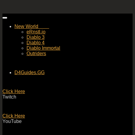
Skip
to
New World
content
eRnstl.io
Diablo 3
Diablo 4
Diablo Immortal
Outriders
D4Guides.GG
Click Here
Twitch
Click Here
YouTube