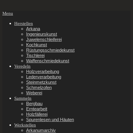
Secondary
Menu
Navigation
Menu
Herstellen
Arkana
Ingenieurskunst
Juwelenschleiferei
Kochkunst
Rüstungsschmiedekunst
Tischlerei
Waffenschmiedekunst
Veredeln
Holzverarbeitung
Lederverarbeitung
Steinmetzkunst
Schmelzofen
Weberei
Sammeln
Bergbau
Erntearbeit
Holzfällerei
Spurenlesen und Häuten
Werkstellen
Arkanumarchiv