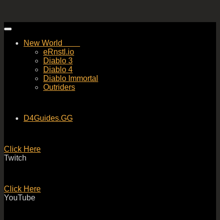
Skip
to
New World
content
eRnstl.io
Diablo 3
Diablo 4
Diablo Immortal
Outriders
D4Guides.GG
Click Here
Twitch
Click Here
YouTube