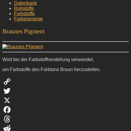
Datenbank
Rohstoffe
Farbstoffe
Farbpigmente
Braunes Pigment
Wird bei der Farbstoffherstellung verwendet,
um Farbstoffe des Farbtons Braun herzustellen.
Copy
Link
Twitter
X
Facebook
Threads