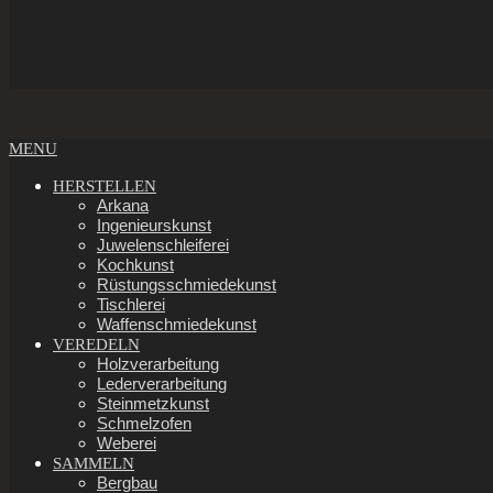
Secondary
MENU
Navigation
Menu
HERSTELLEN
Arkana
Ingenieurskunst
Juwelenschleiferei
Kochkunst
Rüstungsschmiedekunst
Tischlerei
Waffenschmiedekunst
VEREDELN
Holzverarbeitung
Lederverarbeitung
Steinmetzkunst
Schmelzofen
Weberei
SAMMELN
Bergbau