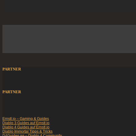
PARTNER
PARTNER
Ernstl.io – Gaming & Guides
Diablo 3 Guides auf Ernstl.io
Diablo 4 Guides auf Ernstl.io
Diablo Immortal Tipps & Tricks
D4Guides.gg – Diablo 4 Community