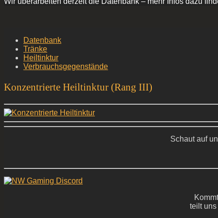
Wir überarbeiten derzeit die Datenbank – mehr Infos dazu find
Datenbank
Tränke
Heiltinktur
Verbrauchsgegenstände
Konzentrierte Heiltinktur (Rang III)
Schaut auf un
Kommt 
teilt un