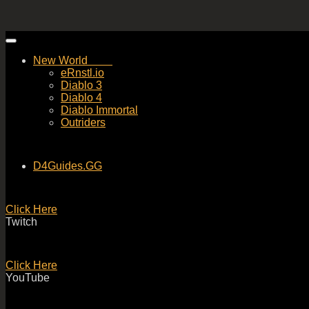
Skip
to
New World
content
eRnstl.io
Diablo 3
Diablo 4
Diablo Immortal
Outriders
D4Guides.GG
Click Here
Twitch
Click Here
YouTube