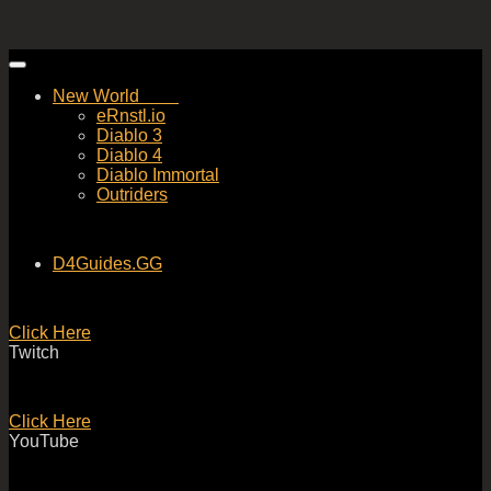
Skip
to
New World
content
eRnstl.io
Diablo 3
Diablo 4
Diablo Immortal
Outriders
D4Guides.GG
Click Here
Twitch
Click Here
YouTube