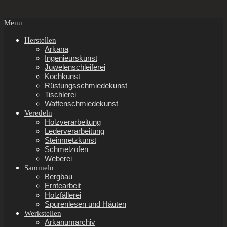
Secondary
Menu
Navigation
Menu
Herstellen
Arkana
Ingenieurskunst
Juwelenschleiferei
Kochkunst
Rüstungsschmiedekunst
Tischlerei
Waffenschmiedekunst
Veredeln
Holzverarbeitung
Lederverarbeitung
Steinmetzkunst
Schmelzofen
Weberei
Sammeln
Bergbau
Erntearbeit
Holzfällerei
Spurenlesen und Häuten
Werkstellen
Arkanumarchiv