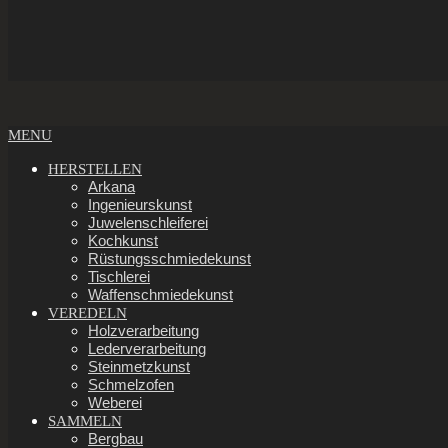
Secondary
MENU
Navigation
Menu
HERSTELLEN
Arkana
Ingenieurskunst
Juwelenschleiferei
Kochkunst
Rüstungsschmiedekunst
Tischlerei
Waffenschmiedekunst
VEREDELN
Holzverarbeitung
Lederverarbeitung
Steinmetzkunst
Schmelzofen
Weberei
SAMMELN
Bergbau