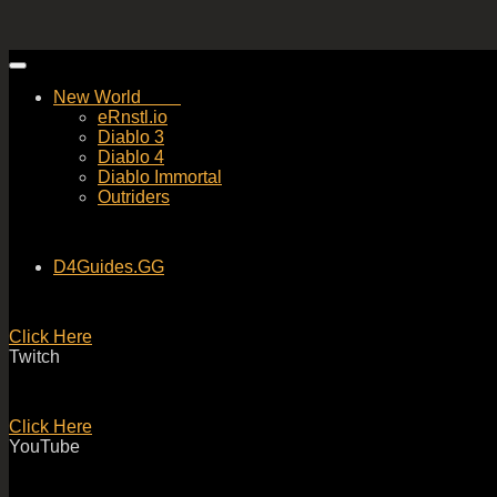
Skip
to
New World
content
eRnstl.io
Diablo 3
Diablo 4
Diablo Immortal
Outriders
D4Guides.GG
Click Here
Twitch
Click Here
YouTube