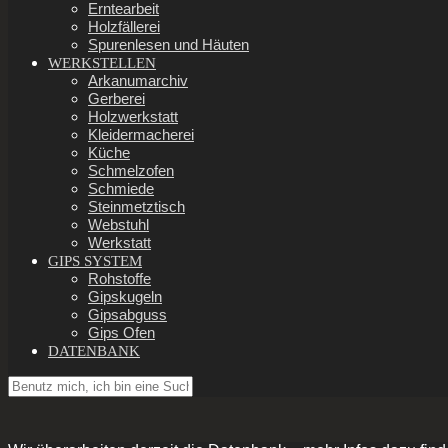
Erntearbeit
Holzfällerei
Spurenlesen und Häuten
WERKSTELLEN
Arkanumarchiv
Gerberei
Holzwerkstatt
Kleidermacherei
Küche
Schmelzofen
Schmiede
Steinmetztisch
Webstuhl
Werkstatt
GIPS SYSTEM
Rohstoffe
Gipskugeln
Gipsabguss
Gips Ofen
DATENBANK