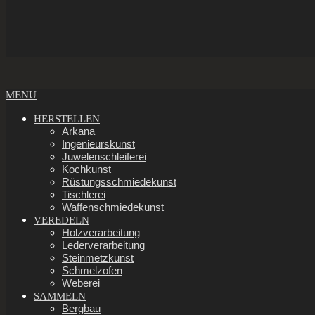
Secondary
MENU
Navigation
Menu
HERSTELLEN
Arkana
Ingenieurskunst
Juwelenschleiferei
Kochkunst
Rüstungsschmiedekunst
Tischlerei
Waffenschmiedekunst
VEREDELN
Holzverarbeitung
Lederverarbeitung
Steinmetzkunst
Schmelzofen
Weberei
SAMMELN
Bergbau