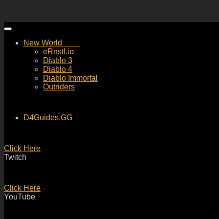
Skip
to
New World
content
eRnstl.io
Diablo 3
Diablo 4
Diablo Immortal
Outriders
D4Guides.GG
Click Here
Twitch
Click Here
YouTube