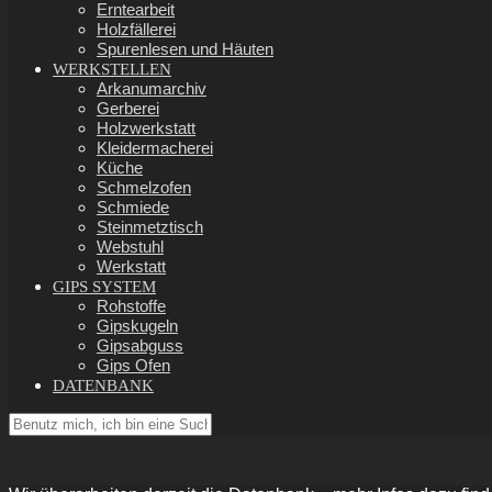
Erntearbeit
Holzfällerei
Spurenlesen und Häuten
WERKSTELLEN
Arkanumarchiv
Gerberei
Holzwerkstatt
Kleidermacherei
Küche
Schmelzofen
Schmiede
Steinmetztisch
Webstuhl
Werkstatt
GIPS SYSTEM
Rohstoffe
Gipskugeln
Gipsabguss
Gips Ofen
DATENBANK