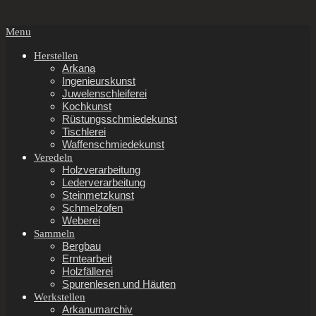
Secondary
Menu
Navigation
Menu
Herstellen
Arkana
Ingenieurskunst
Juwelenschleiferei
Kochkunst
Rüstungsschmiedekunst
Tischlerei
Waffenschmiedekunst
Veredeln
Holzverarbeitung
Lederverarbeitung
Steinmetzkunst
Schmelzofen
Weberei
Sammeln
Bergbau
Erntearbeit
Holzfällerei
Spurenlesen und Häuten
Werkstellen
Arkanumarchiv