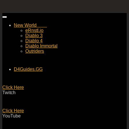
Skip
to
New World
content
eRnstl.io
Diablo 3
Diablo 4
Diablo Immortal
Outriders
D4Guides.GG
Click Here
Twitch
Click Here
YouTube