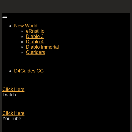
Skip
to
New World
content
eRnstl.io
Diablo 3
Diablo 4
Diablo Immortal
Outriders
D4Guides.GG
Click Here
Twitch
Click Here
YouTube