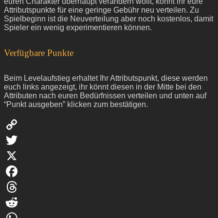
euren Charakter überhaupt verändern wollt, könnt ihr eure
Attributspunkte für eine geringe Gebühr neu verteilen. Zu
Spielbeginn ist die Neuverteilung aber noch kostenlos, damit
Spieler ein wenig experimentieren können.
Verfügbare Punkte
Beim Levelaufstieg erhaltet Ihr Attributspunkt, diese werden
euch links angezeigt, ihr könnt diesen in der Mitte bei den
Attributen nach euren Bedürfnissen verteilen und unten auf
“Punkt ausgeben” klicken zum bestätigen.
Copy
Link
Twitter
X
Facebook
Threads
Reddit