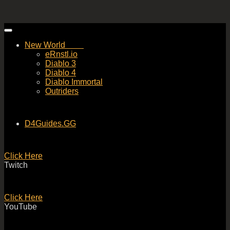
Skip
to
New World
content
eRnstl.io
Diablo 3
Diablo 4
Diablo Immortal
Outriders
D4Guides.GG
Click Here
Twitch
Click Here
YouTube