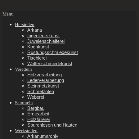
Secondary
Menu
Navigation
Menu
Herstellen
Arkana
Ingenieurskunst
Juwelenschleiferei
Kochkunst
Rüstungsschmiedekunst
Tischlerei
Waffenschmiedekunst
Veredeln
Holzverarbeitung
Lederverarbeitung
Steinmetzkunst
Schmelzofen
Weberei
Sammeln
Bergbau
Erntearbeit
Holzfällerei
Spurenlesen und Häuten
Werkstellen
Arkanumarchiv