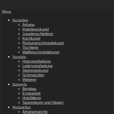
Secondary
Menu
Navigation
Menu
Herstellen
Arkana
Ingenieurskunst
Juwelenschleiferei
Kochkunst
Rüstungsschmiedekunst
Tischlerei
Waffenschmiedekunst
Veredeln
Holzverarbeitung
Lederverarbeitung
Steinmetzkunst
Schmelzofen
Weberei
Sammeln
Bergbau
Erntearbeit
Holzfällerei
Spurenlesen und Häuten
Werkstellen
Arkanumarchiv