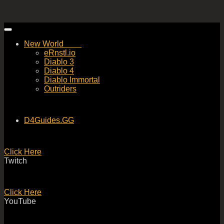
Skip
to
New World
content
eRnstl.io
Diablo 3
Diablo 4
Diablo Immortal
Outriders
D4Guides.GG
Click Here
Twitch
Click Here
YouTube