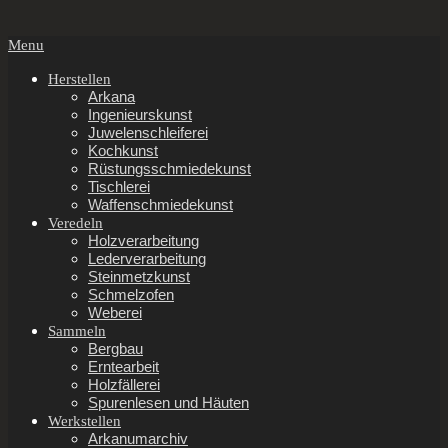
Secondary
Menu
Navigation
Menu
Herstellen
Arkana
Ingenieurskunst
Juwelenschleiferei
Kochkunst
Rüstungsschmiedekunst
Tischlerei
Waffenschmiedekunst
Veredeln
Holzverarbeitung
Lederverarbeitung
Steinmetzkunst
Schmelzofen
Weberei
Sammeln
Bergbau
Erntearbeit
Holzfällerei
Spurenlesen und Häuten
Werkstellen
Arkanumarchiv