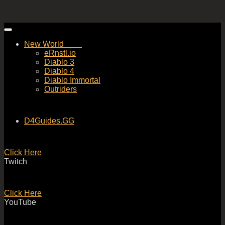
Skip
to
New World
content
eRnstl.io
Diablo 3
Diablo 4
Diablo Immortal
Outriders
D4Guides.GG
Click Here
Twitch
Click Here
YouTube