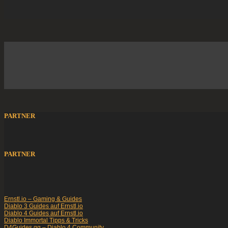
PARTNER
PARTNER
Ernstl.io – Gaming & Guides
Diablo 3 Guides auf Ernstl.io
Diablo 4 Guides auf Ernstl.io
Diablo Immortal Tipps & Tricks
D4Guides.gg – Diablo 4 Community