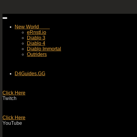
Skip
to
New World
content
eRnstl.io
Diablo 3
Diablo 4
Diablo Immortal
Outriders
D4Guides.GG
Click Here
Twitch
Click Here
YouTube