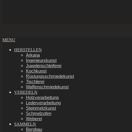
Secondary
MENU
Navigation
Menu
HERSTELLEN
Arkana
Ingenieurskunst
Juwelenschleiferei
Kochkunst
Rüstungsschmiedekunst
Tischlerei
Waffenschmiedekunst
VEREDELN
Holzverarbeitung
Lederverarbeitung
Steinmetzkunst
Schmelzofen
Weberei
SAMMELN
Bergbau