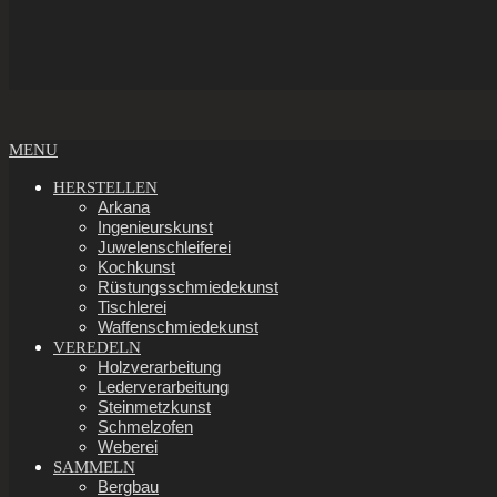
Secondary
MENU
Navigation
Menu
HERSTELLEN
Arkana
Ingenieurskunst
Juwelenschleiferei
Kochkunst
Rüstungsschmiedekunst
Tischlerei
Waffenschmiedekunst
VEREDELN
Holzverarbeitung
Lederverarbeitung
Steinmetzkunst
Schmelzofen
Weberei
SAMMELN
Bergbau