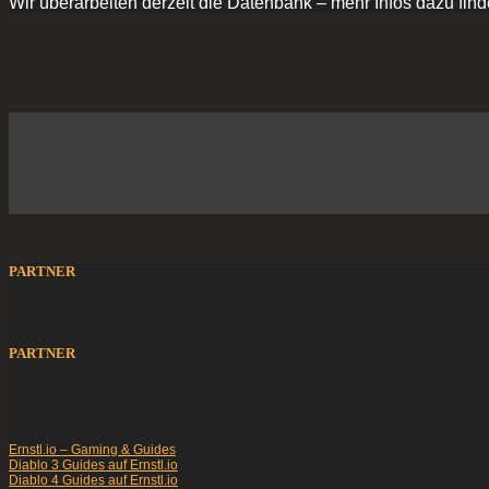
Wir überarbeiten derzeit die Datenbank – mehr Infos dazu find
PARTNER
PARTNER
Ernstl.io – Gaming & Guides
Diablo 3 Guides auf Ernstl.io
Diablo 4 Guides auf Ernstl.io