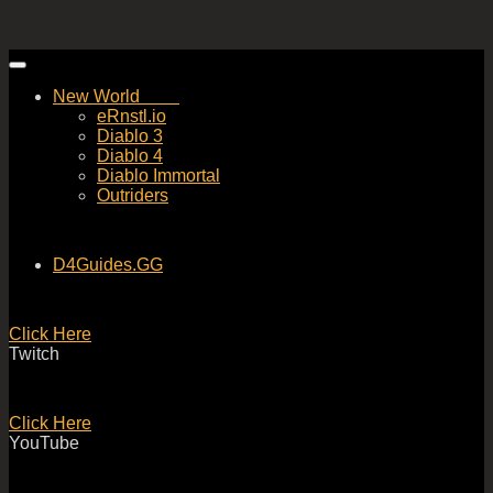
Skip
to
New World
content
eRnstl.io
Diablo 3
Diablo 4
Diablo Immortal
Outriders
D4Guides.GG
Click Here
Twitch
Click Here
YouTube