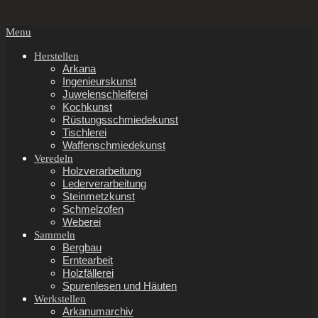
Secondary
Menu
Navigation
Menu
Herstellen
Arkana
Ingenieurskunst
Juwelenschleiferei
Kochkunst
Rüstungsschmiedekunst
Tischlerei
Waffenschmiedekunst
Veredeln
Holzverarbeitung
Lederverarbeitung
Steinmetzkunst
Schmelzofen
Weberei
Sammeln
Bergbau
Erntearbeit
Holzfällerei
Spurenlesen und Häuten
Werkstellen
Arkanumarchiv