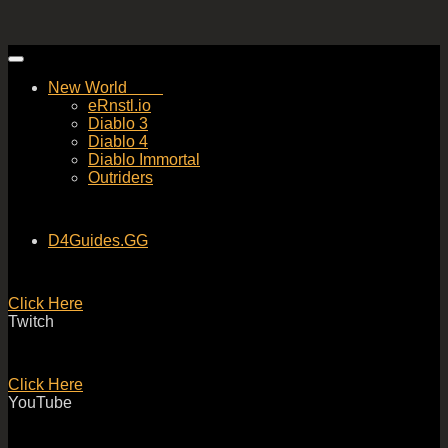
Skip
to
New World
content
eRnstl.io
Diablo 3
Diablo 4
Diablo Immortal
Outriders
D4Guides.GG
Click Here
Twitch
Click Here
YouTube