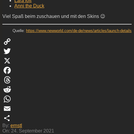
Lara loft
Anni the Duck
Viel Spaß beim zuschauen und mit den Skins 😉
Quelle:
https://www.newworld.com/de-de/news/articles/launch-details
Copy
Link
Twitter
X
Facebook
Threads
Reddit
WhatsApp
Email
2021-
By:
ernstl
Teilen
09-
On:
24. September 2021