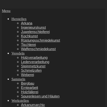
Secondary
Menu
Navigation
Menu
Herstellen
Arkana
Ingenieurskunst
Juwelenschleiferei
Kochkunst
Rüstungsschmiedekunst
Tischlerei
Waffenschmiedekunst
Veredeln
Holzverarbeitung
Lederverarbeitung
Steinmetzkunst
Schmelzofen
Weberei
Sammeln
Bergbau
Erntearbeit
Holzfällerei
Spurenlesen und Häuten
Werkstellen
Arkanumarchiv