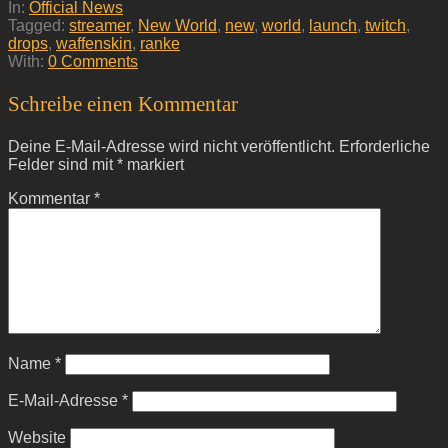
24
In:
Official News
Tagged:
streamer
,
New World
,
new
,
world
,
launch
,
twitch
,
drops
,
waffenskin
,
ranke
With:
0 Comments
Schreibe einen Kommentar
Deine E-Mail-Adresse wird nicht veröffentlicht.
Erforderliche
Felder sind mit
*
markiert
Kommentar
*
Name
*
E-Mail-Adresse
*
Website