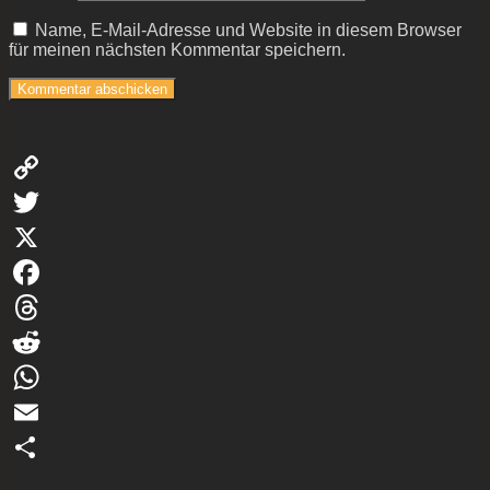
Name, E-Mail-Adresse und Website in diesem Browser
für meinen nächsten Kommentar speichern.
Copy
Link
Twitter
X
Facebook
Threads
Reddit
WhatsApp
Email
Teilen