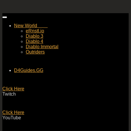
Skip
to
New World
content
eRnstl.io
Diablo 3
Diablo 4
Diablo Immortal
Outriders
D4Guides.GG
Click Here
Twitch
Click Here
YouTube