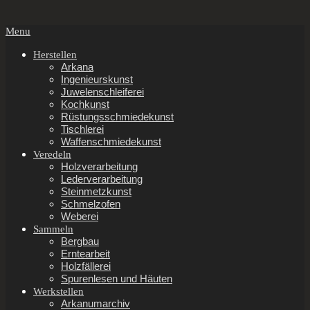
Secondary
Menu
Navigation
Menu
Herstellen
Arkana
Ingenieurskunst
Juwelenschleiferei
Kochkunst
Rüstungsschmiedekunst
Tischlerei
Waffenschmiedekunst
Veredeln
Holzverarbeitung
Lederverarbeitung
Steinmetzkunst
Schmelzofen
Weberei
Sammeln
Bergbau
Erntearbeit
Holzfällerei
Spurenlesen und Häuten
Werkstellen
Arkanumarchiv