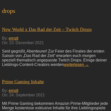
drops
New World x Das Rad der Zeit – Twitch Drops
2021-
By:
ernstl
12-
On:
23. Dezember 2021
23
Seid gegrüßt, Abenteurer! Zur Feier des Finales der ersten
Saison von „Das Rad der Zeit“ erwarten euch morgen
speziell thematisch angepasste Twitch Drops. Einige deiner
Lieblings-Content-Creators werden
weiterlesen →
Prime Gaming Inhalte
2021-
By:
ernstl
09-
On:
24. September 2021
24
Mit Prime Gaming bekommen Amazon Prime-Mitglieder jede
Menge kostenlose exklusive Inhalte für ihre Lieblingsspiele