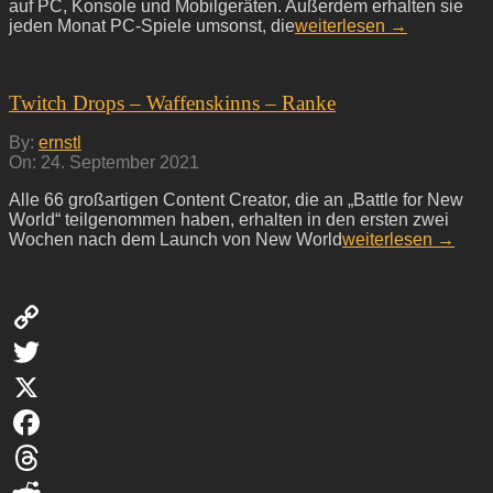
auf PC, Konsole und Mobilgeräten. Außerdem erhalten sie
jeden Monat PC-Spiele umsonst, die
weiterlesen →
Twitch Drops – Waffenskinns – Ranke
2021-
By:
ernstl
09-
On:
24. September 2021
24
Alle 66 großartigen Content Creator, die an „Battle for New
World“ teilgenommen haben, erhalten in den ersten zwei
Wochen nach dem Launch von New World
weiterlesen →
Copy
Link
Twitter
X
Facebook
Threads