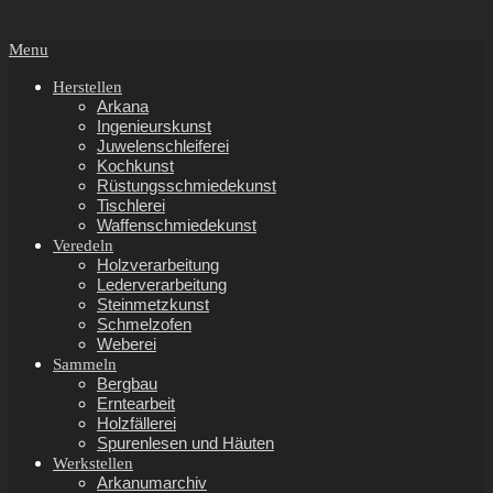
Secondary
Menu
Navigation
Menu
Herstellen
Arkana
Ingenieurskunst
Juwelenschleiferei
Kochkunst
Rüstungsschmiedekunst
Tischlerei
Waffenschmiedekunst
Veredeln
Holzverarbeitung
Lederverarbeitung
Steinmetzkunst
Schmelzofen
Weberei
Sammeln
Bergbau
Erntearbeit
Holzfällerei
Spurenlesen und Häuten
Werkstellen
Arkanumarchiv