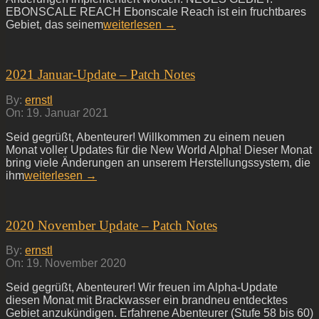
EBONSCALE REACH Ebonscale Reach ist ein fruchtbares
Gebiet, das seinem
weiterlesen →
2021 Januar-Update – Patch Notes
2021-
By:
ernstl
01-
On:
19. Januar 2021
19
Seid gegrüßt, Abenteurer! Willkommen zu einem neuen
Monat voller Updates für die New World Alpha! Dieser Monat
bring viele Änderungen an unserem Herstellungssystem, die
ihm
weiterlesen →
2020 November Update – Patch Notes
2020-
By:
ernstl
11-
On:
19. November 2020
19
Seid gegrüßt, Abenteurer! Wir freuen im Alpha-Update
diesen Monat mit Brackwasser ein brandneu entdecktes
Gebiet anzukündigen. Erfahrene Abenteurer (Stufe 58 bis 60)