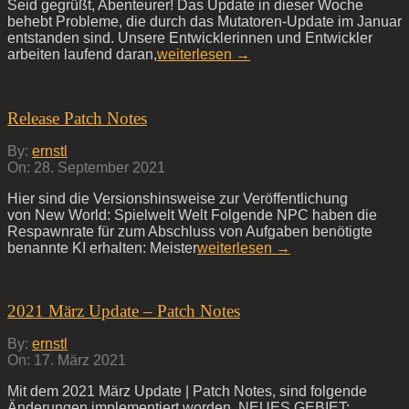
Seid gegrüßt, Abenteurer! Das Update in dieser Woche
behebt Probleme, die durch das Mutatoren-Update im Januar
entstanden sind. Unsere Entwicklerinnen und Entwickler
arbeiten laufend daran,
weiterlesen →
Release Patch Notes
2021-
By:
ernstl
09-
On:
28. September 2021
28
Hier sind die Versionshinsweise zur Veröffentlichung
von New World: Spielwelt Welt Folgende NPC haben die
Respawnrate für zum Abschluss von Aufgaben benötigte
benannte KI erhalten: Meister
weiterlesen →
2021 März Update – Patch Notes
2021-
By:
ernstl
03-
On:
17. März 2021
17
Mit dem 2021 März Update | Patch Notes, sind folgende
Änderungen implementiert worden. NEUES GEBIET: