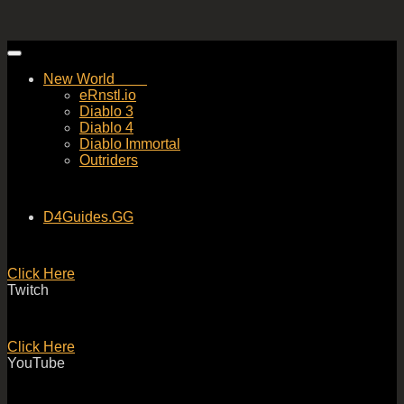
Skip
to
New World
content
eRnstl.io
Diablo 3
Diablo 4
Diablo Immortal
Outriders
D4Guides.GG
Click Here
Twitch
Click Here
YouTube