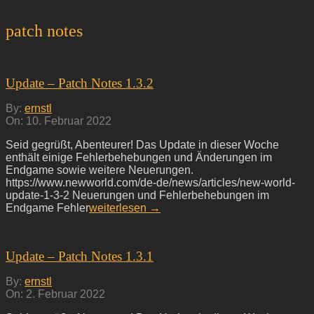
patch notes
Update – Patch Notes 1.3.2
2022-
By:
ernstl
02-
On:
10. Februar 2022
10
Seid gegrüßt, Abenteurer! Das Update in dieser Woche
enthält einige Fehlerbehebungen und Änderungen im
Endgame sowie weitere Neuerungen.
https://www.newworld.com/de-de/news/articles/new-world-
update-1-3-2 Neuerungen und Fehlerbehebungen im
Endgame Fehler
weiterlesen →
Update – Patch Notes 1.3.1
2022-
By:
ernstl
02-
On:
2. Februar 2022
02