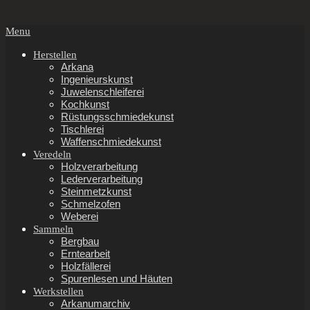
Secondary
Menu
Navigation
Menu
Herstellen
Arkana
Ingenieurskunst
Juwelenschleiferei
Kochkunst
Rüstungsschmiedekunst
Tischlerei
Waffenschmiedekunst
Veredeln
Holzverarbeitung
Lederverarbeitung
Steinmetzkunst
Schmelzofen
Weberei
Sammeln
Bergbau
Erntearbeit
Holzfällerei
Spurenlesen und Häuten
Werkstellen
Arkanumarchiv