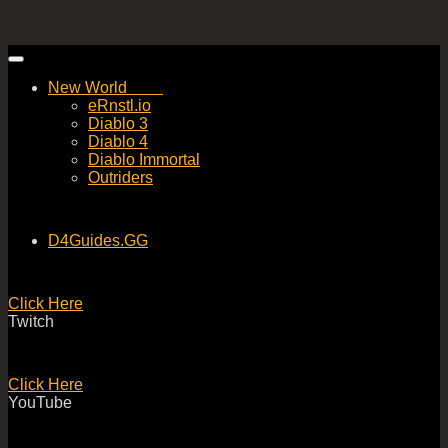
Skip
to
New World
content
eRnstl.io
Diablo 3
Diablo 4
Diablo Immortal
Outriders
D4Guides.GG
Click Here
Twitch
Click Here
YouTube