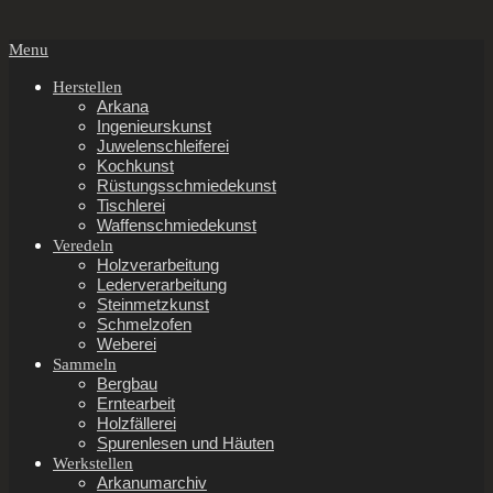
Secondary
Menu
Navigation
Menu
Herstellen
Arkana
Ingenieurskunst
Juwelenschleiferei
Kochkunst
Rüstungsschmiedekunst
Tischlerei
Waffenschmiedekunst
Veredeln
Holzverarbeitung
Lederverarbeitung
Steinmetzkunst
Schmelzofen
Weberei
Sammeln
Bergbau
Erntearbeit
Holzfällerei
Spurenlesen und Häuten
Werkstellen
Arkanumarchiv