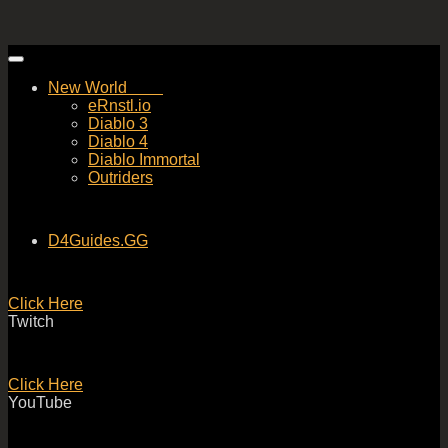
Skip
to
New World
content
eRnstl.io
Diablo 3
Diablo 4
Diablo Immortal
Outriders
D4Guides.GG
Click Here
Twitch
Click Here
YouTube