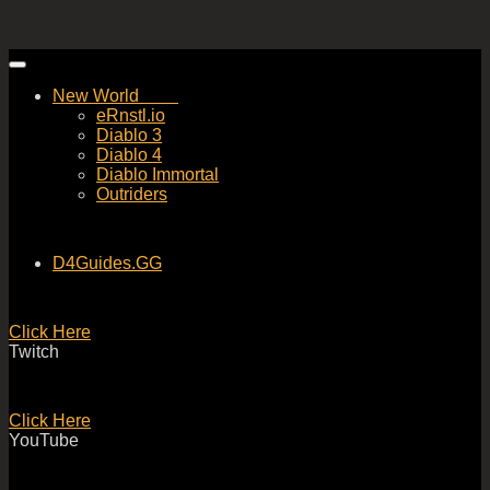
Skip
to
New World
content
eRnstl.io
Diablo 3
Diablo 4
Diablo Immortal
Outriders
D4Guides.GG
Click Here
Twitch
Click Here
YouTube