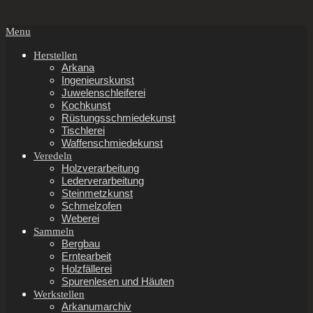
Secondary
Menu
Navigation
Menu
Herstellen
Arkana
Ingenieurskunst
Juwelenschleiferei
Kochkunst
Rüstungsschmiedekunst
Tischlerei
Waffenschmiedekunst
Veredeln
Holzverarbeitung
Lederverarbeitung
Steinmetzkunst
Schmelzofen
Weberei
Sammeln
Bergbau
Erntearbeit
Holzfällerei
Spurenlesen und Häuten
Werkstellen
Arkanumarchiv