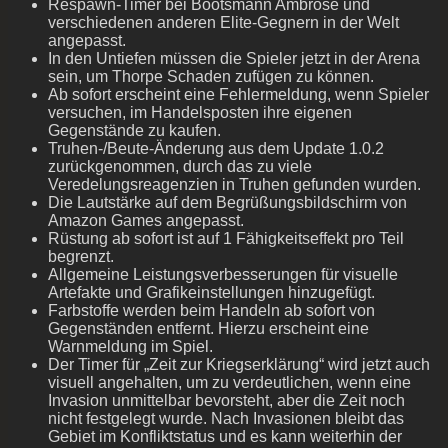
Respawn-Timer bei Bootsmann Ambrose und
verschiedenen anderen Elite-Gegnern in der Welt
angepasst.
In den Untiefen müssen die Spieler jetzt in der Arena
sein, um Thorpe Schaden zufügen zu können.
Ab sofort erscheint eine Fehlermeldung, wenn Spieler
versuchen, im Handelsposten ihre eigenen
Gegenstände zu kaufen.
Truhen-/Beute-Änderung aus dem Update 1.0.2
zurückgenommen, durch das zu viele
Veredelungsreagenzien in Truhen gefunden wurden.
Die Lautstärke auf dem Begrüßungsbildschirm von
Amazon Games angepasst.
Rüstung ab sofort ist auf 1 Fähigkeitseffekt pro Teil
begrenzt.
Allgemeine Leistungsverbesserungen für visuelle
Artefakte und Grafikeinstellungen hinzugefügt.
Farbstoffe werden beim Handeln ab sofort von
Gegenständen entfernt. Hierzu erscheint eine
Warnmeldung im Spiel.
Der Timer für „Zeit zur Kriegserklärung“ wird jetzt auch
visuell angehalten, um zu verdeutlichen, wenn eine
Invasion unmittelbar bevorsteht, aber die Zeit noch
nicht festgelegt wurde. Nach Invasionen bleibt das
Gebiet im Konfliktstatus und es kann weiterhin der