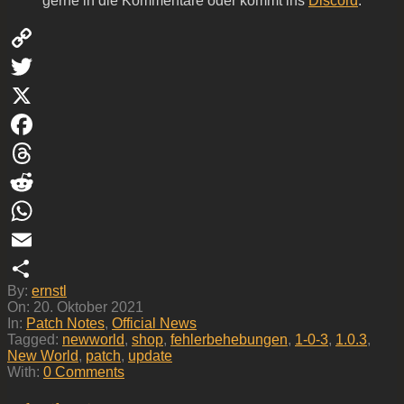
gerne in die Kommentare oder kommt ins
Discord
.
Copy
Link
Twitter
X
Facebook
Threads
Reddit
WhatsApp
Email
2021-
By:
ernstl
Teilen
10-
On:
20. Oktober 2021
20
In:
Patch Notes
,
Official News
Tagged:
newworld
,
shop
,
fehlerbehebungen
,
1-0-3
,
1.0.3
,
New World
,
patch
,
update
With:
0 Comments