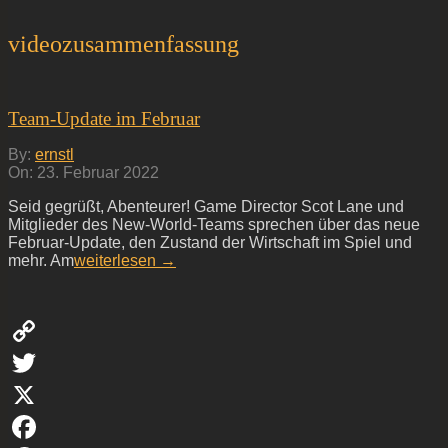
videozusammenfassung
Team-Update im Februar
2022-
By:
ernstl
02-
On:
23. Februar 2022
23
Seid gegrüßt, Abenteurer! Game Director Scot Lane und
Mitglieder des New-World-Teams sprechen über das neue
Februar-Update, den Zustand der Wirtschaft im Spiel und
mehr. Am
weiterlesen →
Copy
Link
Twitter
X