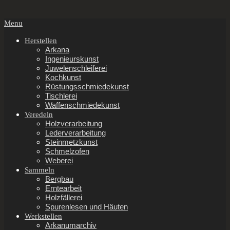
Secondary
Menu
Navigation
Menu
Herstellen
Arkana
Ingenieurskunst
Juwelenschleiferei
Kochkunst
Rüstungsschmiedekunst
Tischlerei
Waffenschmiedekunst
Veredeln
Holzverarbeitung
Lederverarbeitung
Steinmetzkunst
Schmelzofen
Weberei
Sammeln
Bergbau
Erntearbeit
Holzfällerei
Spurenlesen und Häuten
Werkstellen
Arkanumarchiv