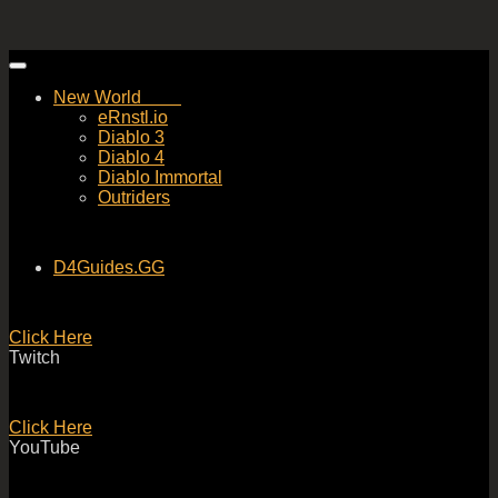
Skip
to
New World
content
eRnstl.io
Diablo 3
Diablo 4
Diablo Immortal
Outriders
D4Guides.GG
Click Here
Twitch
Click Here
YouTube