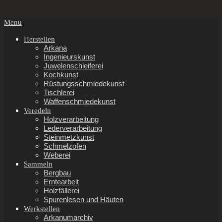
Secondary
Menu
Navigation
Menu
Herstellen
Arkana
Ingenieurskunst
Juwelenschleiferei
Kochkunst
Rüstungsschmiedekunst
Tischlerei
Waffenschmiedekunst
Veredeln
Holzverarbeitung
Lederverarbeitung
Steinmetzkunst
Schmelzofen
Weberei
Sammeln
Bergbau
Erntearbeit
Holzfällerei
Spurenlesen und Häuten
Werkstellen
Arkanumarchiv