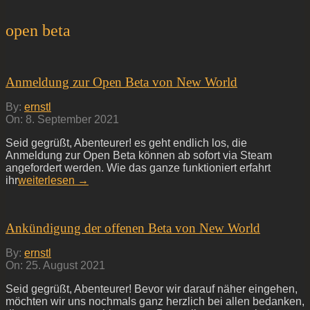
open beta
Anmeldung zur Open Beta von New World
2021-
By:
ernstl
09-
On:
8. September 2021
08
Seid gegrüßt, Abenteurer! es geht endlich los, die
Anmeldung zur Open Beta können ab sofort via Steam
angefordert werden. Wie das ganze funktioniert erfahrt
ihr
weiterlesen →
Ankündigung der offenen Beta von New World
2021-
By:
ernstl
08-
On:
25. August 2021
25
Seid gegrüßt, Abenteurer! Bevor wir darauf näher eingehen,
möchten wir uns nochmals ganz herzlich bei allen bedanken,