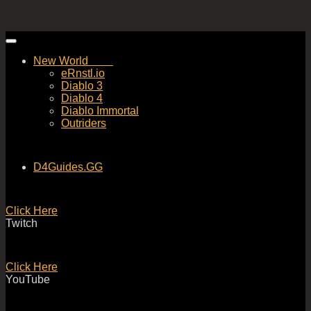
Skip
to
New World
content
eRnstl.io
Diablo 3
Diablo 4
Diablo Immortal
Outriders
D4Guides.GG
Click Here
Twitch
Click Here
YouTube