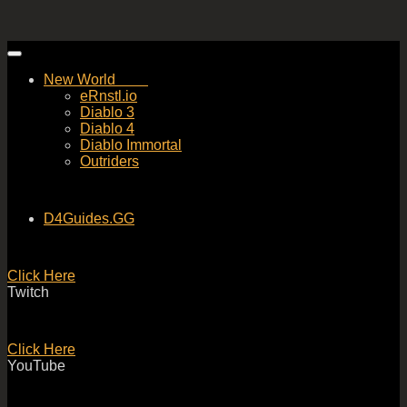
Skip
to
New World
content
eRnstl.io
Diablo 3
Diablo 4
Diablo Immortal
Outriders
D4Guides.GG
Click Here
Twitch
Click Here
YouTube