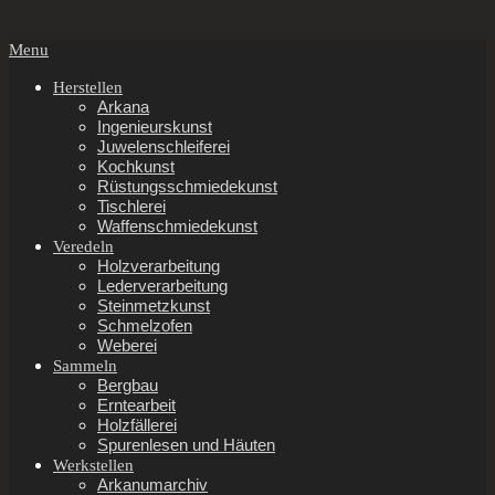
Secondary
Menu
Navigation
Menu
Herstellen
Arkana
Ingenieurskunst
Juwelenschleiferei
Kochkunst
Rüstungsschmiedekunst
Tischlerei
Waffenschmiedekunst
Veredeln
Holzverarbeitung
Lederverarbeitung
Steinmetzkunst
Schmelzofen
Weberei
Sammeln
Bergbau
Erntearbeit
Holzfällerei
Spurenlesen und Häuten
Werkstellen
Arkanumarchiv