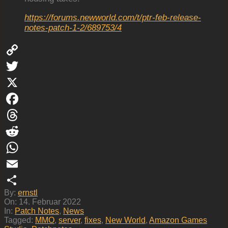
https://forums.newworld.com/t/ptr-feb-release-
notes-patch-1-2/689753/4
Copy
Link
Twitter
X
Facebook
Threads
Reddit
WhatsApp
Email
2022-
By:
ernstl
Teilen
02-
On:
14. Februar 2022
14
In:
Patch Notes
,
News
Tagged:
MMO
,
server
,
fixes
,
New World
,
Amazon Games