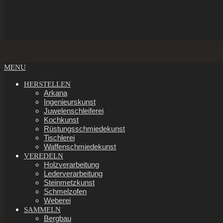
Secondary
MENU
Navigation
Menu
HERSTELLEN
Arkana
Ingenieurskunst
Juwelenschleiferei
Kochkunst
Rüstungsschmiedekunst
Tischlerei
Waffenschmiedekunst
VEREDELN
Holzverarbeitung
Lederverarbeitung
Steinmetzkunst
Schmelzofen
Weberei
SAMMELN
Bergbau