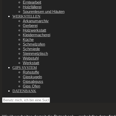
Erntearbeit
Holzfällerei
Spurenlesen und Häuten
WERKSTELLEN
Arkanumarchiv
Gerberei
Holzwerkstatt
Kleidermacherei
Küche
Schmelzofen
Schmiede
Steinmetztisch
Webstuhl
Werkstatt
GIPS SYSTEM
Rohstoffe
Gipskugeln
Gipsabguss
Gips Ofen
DATENBANK