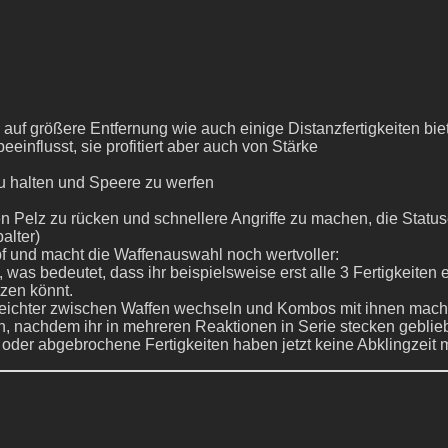
f größere Entfernung wie auch einige Distanzfertigkeiten biet
beeinflusst, sie profitiert aber auch von Stärke
zu halten und Speere zu werfen
n Pelz zu rücken und schnellere Angriffe zu machen, die Status
alter)
f und macht die Waffenauswahl noch wertvoller:
 was bedeutet, dass ihr beispielsweise erst alle 3 Fertigkeit
tzen könnt.
 leichter zwischen Waffen wechseln und Kombos mit ihnen mach
n, nachdem ihr in mehreren Reaktionen in Serie stecken geblie
 oder abgebrochene Fertigkeiten haben jetzt keine Abklingzeit 