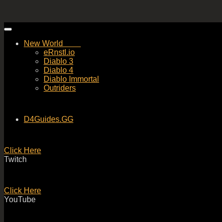
Skip
to
New World
content
eRnstl.io
Diablo 3
Diablo 4
Diablo Immortal
Outriders
D4Guides.GG
Click Here
Twitch
Click Here
YouTube