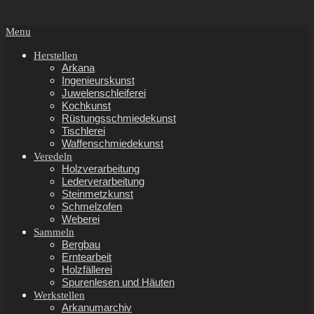
Secondary
Menu
Navigation
Menu
Herstellen
Arkana
Ingenieurskunst
Juwelenschleiferei
Kochkunst
Rüstungsschmiedekunst
Tischlerei
Waffenschmiedekunst
Veredeln
Holzverarbeitung
Lederverarbeitung
Steinmetzkunst
Schmelzofen
Weberei
Sammeln
Bergbau
Erntearbeit
Holzfällerei
Spurenlesen und Häuten
Werkstellen
Arkanumarchiv