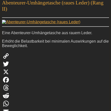
Abenteurer-Umhängetasche (raues Leder) (Rang
II)
Eine Abenteurer-Umhängetasche aus rauem Leder.
Erhöht die Belastbarkeit bei minimalen Auswirkungen auf die
Beweglichkeit.
Copy
Link
Twitter
X
Facebook
Threads
Reddit