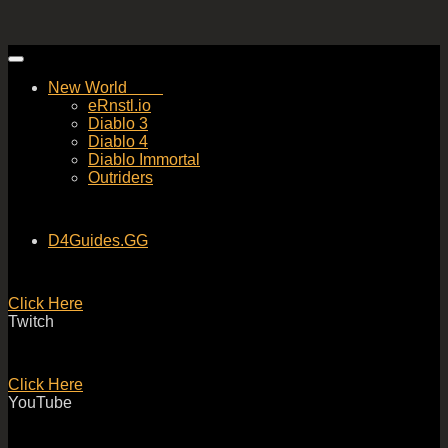
Skip
to
New World
content
eRnstl.io
Diablo 3
Diablo 4
Diablo Immortal
Outriders
D4Guides.GG
Click Here
Twitch
Click Here
YouTube