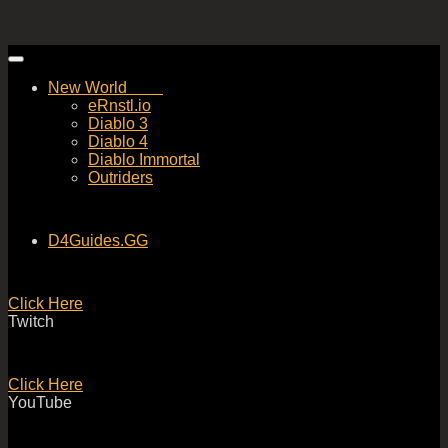
Skip
to
New World
content
eRnstl.io
Diablo 3
Diablo 4
Diablo Immortal
Outriders
D4Guides.GG
Click Here
Twitch
Click Here
YouTube