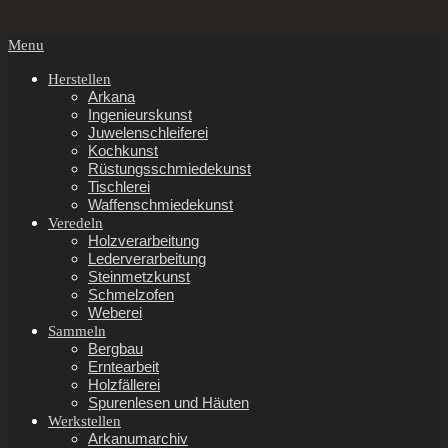
Secondary
Menu
Navigation
Menu
Herstellen
Arkana
Ingenieurskunst
Juwelenschleiferei
Kochkunst
Rüstungsschmiedekunst
Tischlerei
Waffenschmiedekunst
Veredeln
Holzverarbeitung
Lederverarbeitung
Steinmetzkunst
Schmelzofen
Weberei
Sammeln
Bergbau
Erntearbeit
Holzfällerei
Spurenlesen und Häuten
Werkstellen
Arkanumarchiv