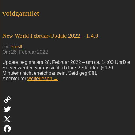
voidgauntlet
New World Februar-Update 2022 – 1.4.0
2022-
By:
ernstl
02-
On:
26. Februar 2022
26
Update beginnt am 28. Februar 2022 – um ca. 14:00 UhrDie
Server werden voraussichtlich für ~2 Stunden (~120
Minuten) nicht erreichbar sein. Seid gegrüßt,
Abenteurer!
weiterlesen →
Copy
Link
Twitter
X