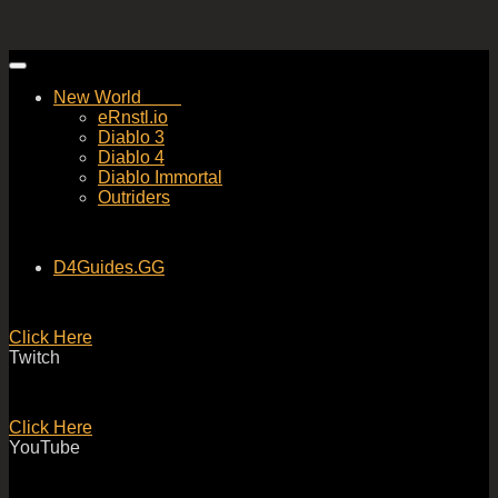
Skip
to
New World
content
eRnstl.io
Diablo 3
Diablo 4
Diablo Immortal
Outriders
D4Guides.GG
Click Here
Twitch
Click Here
YouTube