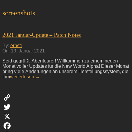
screenshots
2021 Januar-Update – Patch Notes
2021-
By:
ernstl
01-
On:
19. Januar 2021
19
Seid gegrüßt, Abenteurer! Willkommen zu einem neuen
Monat voller Updates für die New World Alpha! Dieser Monat
bring viele Änderungen an unserem Herstellungssystem, die
ihm
weiterlesen →
Copy
Link
Twitter
X