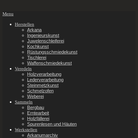
Secondary
Menu
Navigation
Menu
Herstellen
Arkana
Ingenieurskunst
Juwelenschleiferei
Kochkunst
Rüstungsschmiedekunst
Tischlerei
Waffenschmiedekunst
Veredeln
Holzverarbeitung
Lederverarbeitung
Steinmetzkunst
Schmelzofen
Weberei
Sammeln
Bergbau
Erntearbeit
Holzfällerei
Spurenlesen und Häuten
Werkstellen
Arkanumarchiv