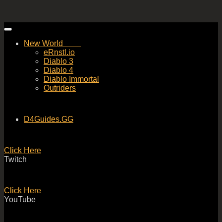
Skip
to
New World
content
eRnstl.io
Diablo 3
Diablo 4
Diablo Immortal
Outriders
D4Guides.GG
Click Here
Twitch
Click Here
YouTube