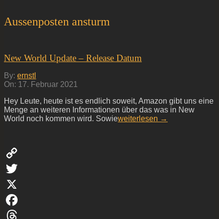
Aussenposten ansturm
New World Update – Release Datum
2021-
By:
ernstl
02-
On:
17. Februar 2021
17
Hey Leute, heute ist es endlich soweit, Amazon gibt uns eine
Menge an weiteren Informationen über das was in New
World noch kommen wird. Sowie
weiterlesen →
Copy
Link
Twitter
X
Facebook