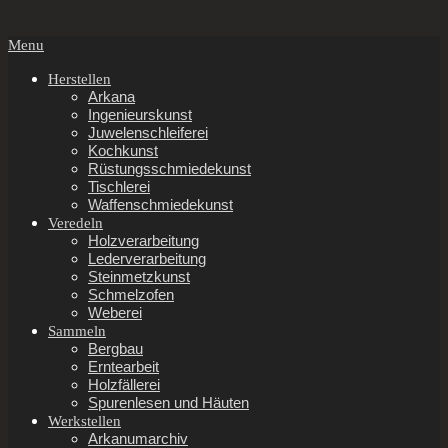
Secondary
Menu
Navigation
Menu
Herstellen
Arkana
Ingenieurskunst
Juwelenschleiferei
Kochkunst
Rüstungsschmiedekunst
Tischlerei
Waffenschmiedekunst
Veredeln
Holzverarbeitung
Lederverarbeitung
Steinmetzkunst
Schmelzofen
Weberei
Sammeln
Bergbau
Erntearbeit
Holzfällerei
Spurenlesen und Häuten
Werkstellen
Arkanumarchiv