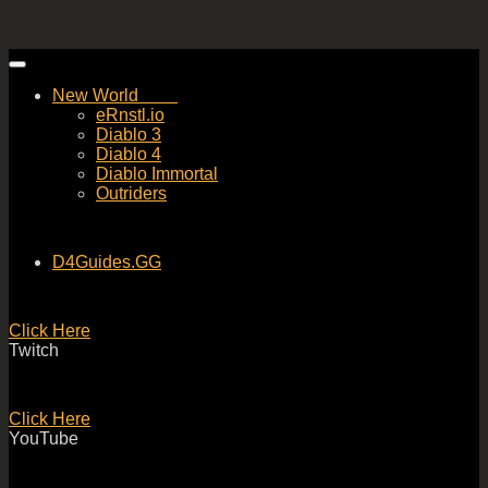
Skip
to
New World
content
eRnstl.io
Diablo 3
Diablo 4
Diablo Immortal
Outriders
D4Guides.GG
Click Here
Twitch
Click Here
YouTube