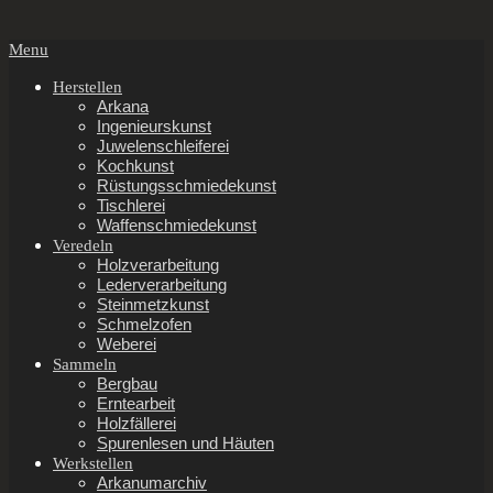
Secondary
Menu
Navigation
Menu
Herstellen
Arkana
Ingenieurskunst
Juwelenschleiferei
Kochkunst
Rüstungsschmiedekunst
Tischlerei
Waffenschmiedekunst
Veredeln
Holzverarbeitung
Lederverarbeitung
Steinmetzkunst
Schmelzofen
Weberei
Sammeln
Bergbau
Erntearbeit
Holzfällerei
Spurenlesen und Häuten
Werkstellen
Arkanumarchiv